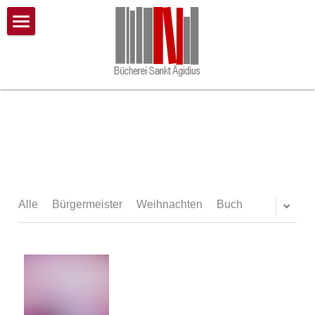
Home
Öffnungszeiten & Anfahrt
Service & Online Katalog
Über uns
Unser Team
Alle
Bürgermeister
Weihnachten
Buch
Suche