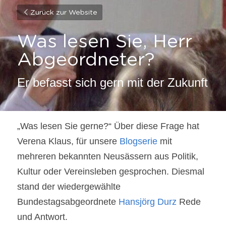
Zurück zur Website
Was lesen Sie, Herr 
Abgeordneter?
Er befasst sich gern mit der Zukunft
„Was lesen Sie gerne?“ Über diese Frage hat 
Verena Klaus, für unsere 
Blogserie
 mit 
mehreren bekannten Neusässern aus Politik, 
Kultur oder Vereinsleben gesprochen. Diesmal 
stand der wiedergewählte 
Bundestagsabgeordnete 
Hansjörg Durz
 Rede 
und Antwort.